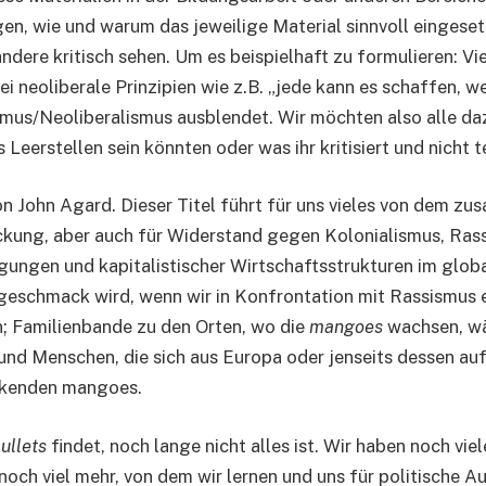
n, wie und warum das jeweilige Material sinnvoll eingesetz
ndere kritisch sehen. Um es beispielhaft zu formulieren: Vie
i neoliberale Prinzipien wie z.B. „jede kann es schaffen, we
mus/Neoliberalismus ausblendet. Wir möchten also alle daz
eerstellen sein könnten oder was ihr kritisiert und nicht te
on John Agard. Dieser Titel führt für uns vieles von dem 
ckung, aber auch für Widerstand gegen Kolonialismus, Ra
gungen und kapitalistischer Wirtschaftsstrukturen im globa
eschmack wird, wenn wir in Konfrontation mit Rassismus 
n; Familienbande zu den Orten, wo die
mangoes
wachsen, wä
 und Menschen, die sich aus Europa oder jenseits dessen a
ckenden mangoes.
ullets
findet, noch lange nicht alles ist. Wir haben noch vie
noch viel mehr, von dem wir lernen und uns für politische A