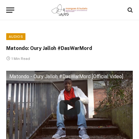
AUDIOS
Matondo: Oury Jalloh #DasWarMord
1 Min Read
Matondo - Oury Jalloh #DasWarMord [Official Video]