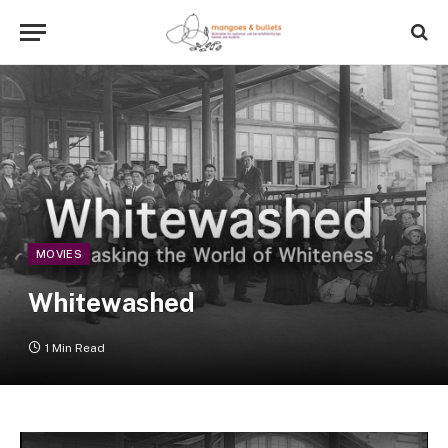
MOVIES
Whitewashed
1 Min Read