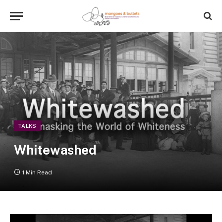
TALKS
Whitewashed
1 Min Read