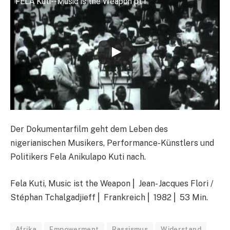
FELA Kuti--Music is the Weapon pt1
Der Dokumentarfilm geht dem Leben des
nigerianischen Musikers, Performance-Künstlers und
Politikers Fela Anikulapo Kuti nach.
Fela Kuti, Music ist the Weapon ⎢ Jean- Jacques Flori /
Stéphan
Tchalgadjieff
⎢ Frankreich ⎢ 1982 ⎢ 53 Min.
Afrika
Empowerment
Rassismus
Widerstand