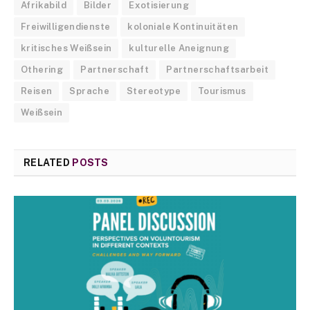
Afrikabild
Bilder
Exotisierung
Freiwilligendienste
koloniale Kontinuitäten
kritisches Weißsein
kulturelle Aneignung
Othering
Partnerschaft
Partnerschaftsarbeit
Reisen
Sprache
Stereotype
Tourismus
Weißsein
RELATED
POSTS