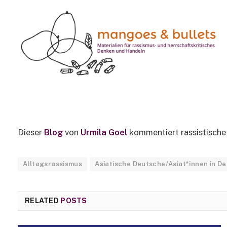
BLOGS
anders deutsch
1 Min Read
Dieser
Blog
von
Urmila Goel
kommentiert rassistische
Alltagsrassismus
Asiatische Deutsche/Asiat*innen in D
RELATED
POSTS