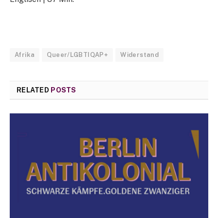
Afrika
Queer/LGBTIQAP+
Widerstand
RELATED
POSTS