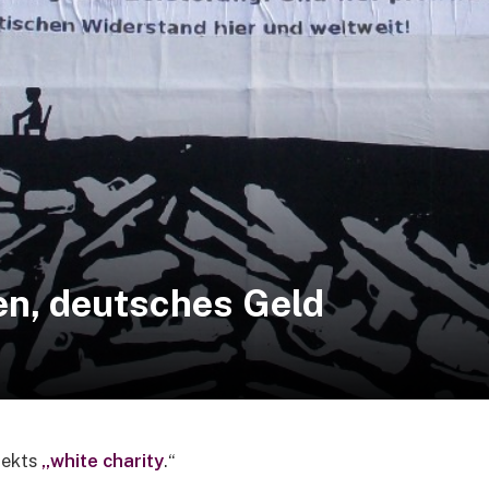
n, deutsches Geld
jekts
„white charity
.“