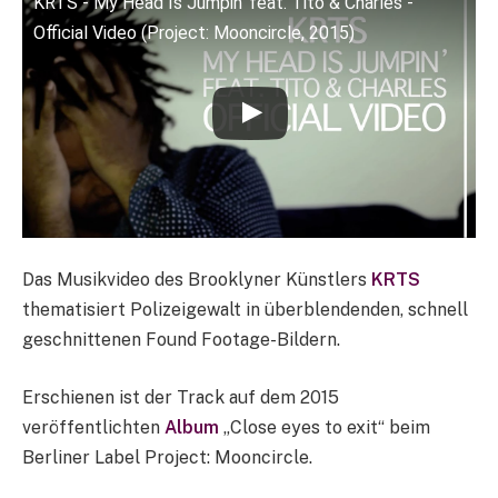
KRTS - My Head Is Jumpin’ feat. Tito & Charles -
Official Video (Project: Mooncircle, 2015)
Das Musikvideo des Brooklyner Künstlers
KRTS
thematisiert Polizeigewalt in überblendenden, schnell
geschnittenen Found Footage-Bildern.
Erschienen ist der Track auf dem 2015
veröffentlichten
Album
„Close eyes to exit“ beim
Berliner Label Project: Mooncircle.