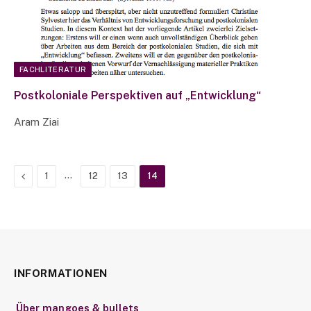
FACHLITERATUR
Postkoloniale Perspektiven auf „Entwicklung“
Aram Ziai
Previous
…
1
12
13
14
INFORMATIONEN
Über mangoes & bullets