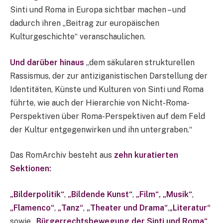
Sinti und Roma in Europa sichtbar machen – und
dadurch ihren „Beitrag zur europäischen
Kulturgeschichte“ veranschaulichen.
Und darüber hinaus
„dem säkularen strukturellen
Rassismus, der zur antiziganistischen Darstellung der
Identitäten, Künste und Kulturen von Sinti und Roma
führte, wie auch der Hierarchie von Nicht-Roma-
Perspektiven über Roma-Perspektiven auf dem Feld
der Kultur entgegenwirken und ihn untergraben.“
Das RomArchiv besteht aus
zehn kuratierten
Sektionen:
„Bilderpolitik“
,
„Bildende Kunst“
,
„Film“,
„Musik“
,
„Flamenco“
,
„Tanz“
,
„Theater und Drama“
,
„Literatur“
sowie
„Bürgerrechtsbewegung der Sinti und Roma“