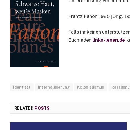
Unterdrückung verinnerlicht
Frantz Fanon 1985 [Orig. 1
Falls ihr keinen unterstütze
Buchladen
links-lesen.de
ka
Identität
Internalisierung
Kolonialismus
Rassismu
RELATED
POSTS