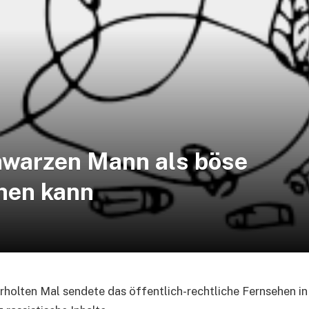
hwarzen Mann als böse
hen kann
holten Mal sendete das öffentlich-rechtliche Fernsehen 