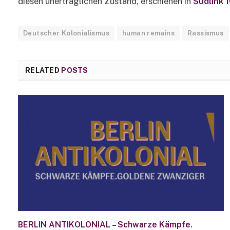
diesen unerträglichen Zustand, erschienen in
Südlink 
Deutscher Kolonialismus
human remains
Rassismus
RELATED
POSTS
BERLIN ANTIKOLONIAL – Schwarze Kämpfe.