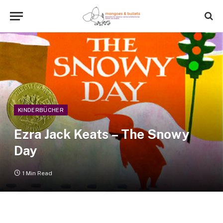
KINDERBÜCHER
Ezra Jack Keats – The Snowy
Day
1 Min Read