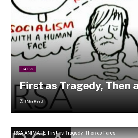
TALKS
First as Tragedy, Then 
1 Min Read
RSA ANIMATE: First as Tragedy, Then as Farce