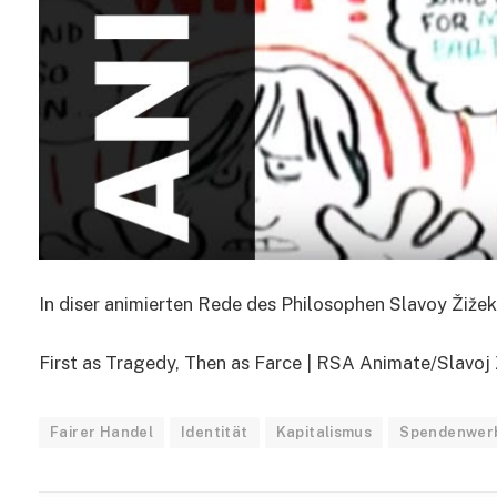
In diser animierten Rede des Philosophen Slavoy Žiže
First as Tragedy, Then as Farce | RSA Animate/Slavoj Ž
Fairer Handel
Identität
Kapitalismus
Spendenwer