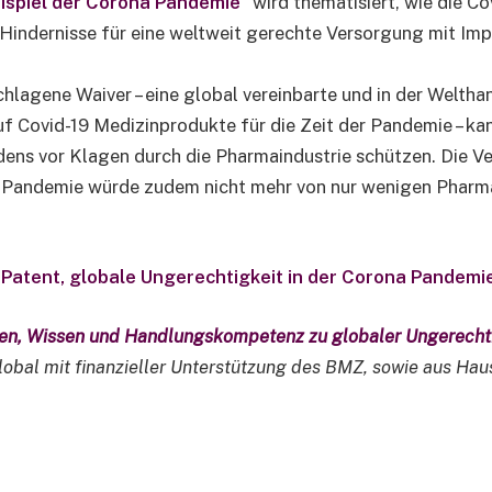
ispiel der Corona Pandemie“
wird thematisiert, wie die C
n Hindernisse für eine weltweit gerechte Versorgung mit I
hlagene Waiver – eine global vereinbarte und in der Welth
f Covid-19 Medizinprodukte für die Zeit der Pandemie – ka
dens vor Klagen durch die Pharmaindustrie schützen. Die 
 Pandemie würde zudem nicht mehr von nur wenigen Pharma
Patent, globale Ungerechtigkeit in der Corona Pandemi
en, Wissen und Handlungskompetenz zu globaler Ungerechtig
bal mit finanzieller Unterstützung des BMZ, sowie aus Haush