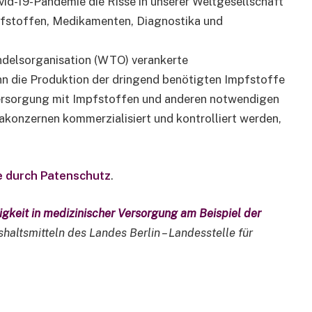
ovid-19-Pandemie die Risse in unserer Weltgesellschaft
mpfstoffen, Medikamenten, Diagnostika und
andelsorganisation (WTO) verankerte
nn die Produktion der dringend benötigten Impfstoffe
Versorgung mit Impfstoffen und anderen notwendigen
konzernen kommerzialisiert und kontrolliert werden,
e durch Patenschutz
.
keit in medizinischer Versorgung am Beispiel der
altsmitteln des Landes Berlin – Landesstelle für