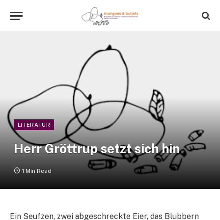
LITERATUR
Herr Gröttrup setzt sich hin
1 Min Read
Ein Seufzen, zwei abgeschreckte Eier, das Blubbern