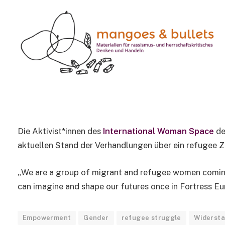
AKTIVISMUS
International Woman S
1 Min Read
Die Aktivist*innen des
International Woman Space
de
aktuellen Stand der Verhandlungen über ein refugee Z
„We are a group of migrant and refugee women coming
can imagine and shape our futures once in Fortress Eu
Empowerment
Gender
refugee struggle
Widerst