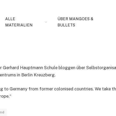
ALLE
ÜBER MANGOES &
MATERIALIEN
BULLETS
pace
r Gerhard Hauptmann Schule bloggen über Selbstorganisat
entrums in Berlin Kreuzberg.
 to Germany from former colonised countries. We take thi
rope.“
and