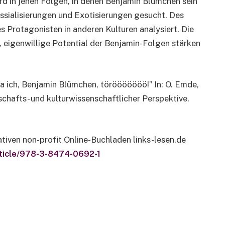
d in jenen Folgen, in denen Benjamin Blümchen sein
assialisierungen und Exotisierungen gesucht. Des
 Protagonisten in anderen Kulturen analysiert. Die
, eigenwillige Potential der Benjamin-Folgen stärken
 ja ich, Benjamin Blümchen, törööööööö!”
In: O.
Emde,
lschafts- und kulturwissenschaftlicher
Perspektive.
ativen non-profit Online-Buchladen links-lesen.de
rticle/978-3-8474-0692-1