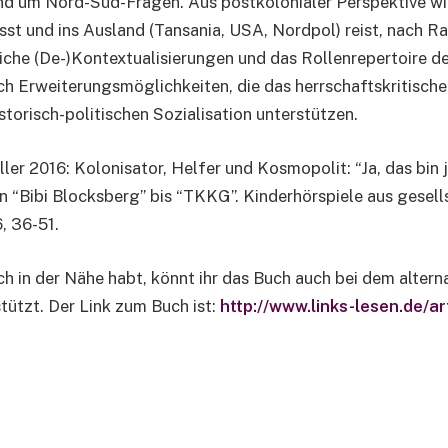
nd um Nord-Süd-Fragen. Aus postkolonialer Perspektive wir
st und ins Ausland (Tansania, USA, Nordpol) reist, nach R
che (De-)Kontextualisierungen und das Rollenrepertoire des
h Erweiterungsmöglichkeiten, die das herrschaftskritische
istorisch-politischen
Sozialisation unterstützen.
ller 2016: Kolonisator, Helfer und Kosmopolit: “Ja, das bin
Von “Bibi Blocksberg” bis “TKKG”. Kinderhörspiele aus gesel
, 36-51.
h in der Nähe habt, könnt ihr das Buch auch bei dem altern
tützt. Der Link zum Buch ist:
http://www.links-lesen.de/a