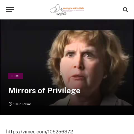
FILME
Mirrors of Privilege
1 Min Read
https://vimeo.com/105256372