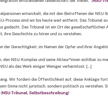
 Migration entstandenen Gesellschaft der Vielen.“ (
NSU-Tri
zelpersonen entwickelt, die mit den Betroffenen der NSU-M
U-Prozess sind wir bis heute weit entfernt. Das Tribunal s
mus gedacht. Das Tribunal ist ein Ort der gesellschaftliche
t, ihre Geschichte zu hören und zu verstehen.
n der Gerechtigkeit, im Namen der Opfer und ihrer Angehö
n, den NSU-Komplex und seine Akteur*innen sichtbar zu mac
NSU als das Werk einiger Weniger verharmlost. […]
fang. Wir fordern die Öffentlichkeit auf, diese Anklage fo
m Sinne nicht juristisch, sondern politisch zu verstehen. Si
(
NSU-Tribunal, Selbstbeschreibung
)