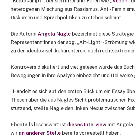
„Kulturkampf“, der sich in Online-Foren wie
„4chan“
de
heterogenen Mischung aus Rassismus, Anti-Feminismus
Diskursen und Sprachpolitiken zu stehen scheint.
Die Autorin
Angela Nagle
bezeichnet diese Strategie 
Representant*innen der sog. „Alt-Light“- Strömung w
zu den ideologisch kohärenteren, noch rechtsextremer
Kontrovers diskutiert und viel gelesen wurde das Buc
Bewegungen in ihre Analyse einbezieht und (teilweise g
„Handelt es sich auf den ersten Blick um ein Essay üb
Thesen über die aus Nagles Sicht proble­matischen Fix
stützend, stellte Nagle den linken Nexus zwischen Sub
Ebenfalls lesenswert ist
dieses Interview
mit Angela N
wir
an anderer Stelle
bereits vorgestellt haben.