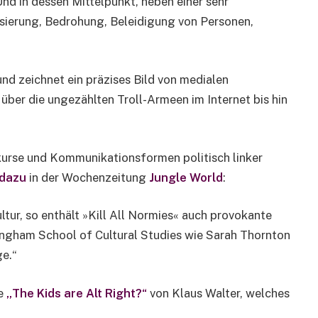
Und in dessen Mittelpunkt, neben einer sehr
sierung, Bedrohung, Beleidigung von Personen,
nd zeichnet ein präzises Bild von medialen
über die ungezählten Troll-Armeen im Internet bis hin
skurse und Kommunikationsformen politisch linker
 dazu
in der Wochenzeitung
Jungle World
:
tur, so enthält »Kill All Normies« auch provokante
rmingham School of Cultural Studies wie Sarah Thornton
ge.“
e
„The Kids are Alt Right?“
von Klaus Walter, welches