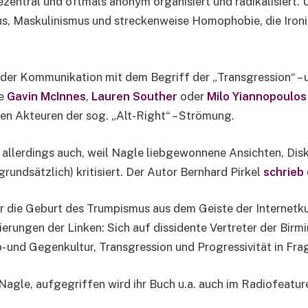
zentral und oftmals anonym organisiert und radikalisiert. 
, Maskulinismus und streckenweise Homophobie, die Ironi
der Kommunikation mit dem Begriff der „Transgression“ – u
ie
Gavin McInnes
,
Lauren Souther
oder
Milo Yiannopoulos
en Akteuren der sog. „Alt-Right“ – Strömung.
h allerdings auch, weil Nagle liebgewonnene Ansichten, Di
rundsätzlich) kritisiert. Der Autor Bernhard Pirkel
schrieb
er die Geburt des Trumpismus aus dem Geiste der Internetkul
ierungen der Linken: Sich auf dissidente Vertreter der ­Bi
- und Gegenkultur, Transgression und Progressivität in Fra
agle, aufgegriffen wird ihr Buch u.a. auch im Radiofeatur