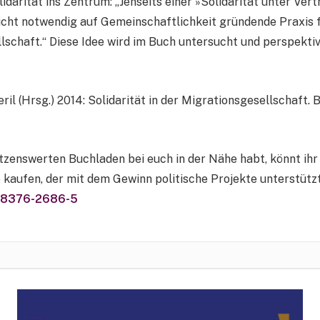
lidarität ins Zentrum: „Jenseits einer »Solidarität unter Ve
 nicht notwendig auf Gemeinschaftlichkeit gründende Praxis 
llschaft.“ Diese Idee wird im Buch untersucht und perspekti
l (Hrsg.) 2014: Solidarität in der Migrationsgesellschaft. 
ützenswerten Buchladen bei euch in der Nähe habt, könnt ihr
 kaufen, der mit dem Gewinn politische Projekte unterstützt
3-8376-2686-5