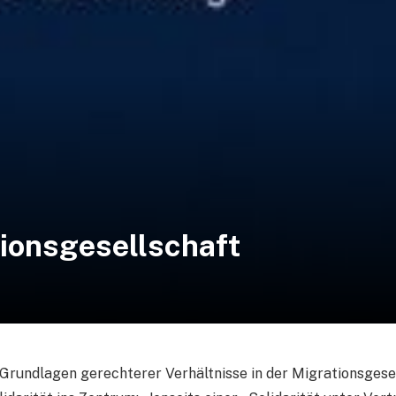
tionsgesellschaft
 Grundlagen gerechterer Verhältnisse in der Migrationsgesel