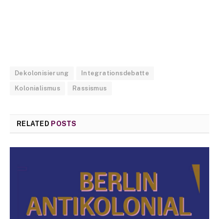
Dekolonisierung
Integrationsdebatte
Kolonialismus
Rassismus
RELATED
POSTS