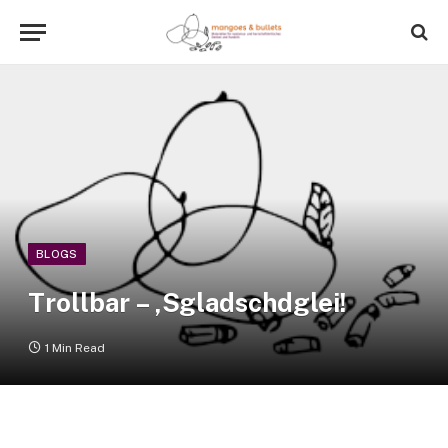
BLOGS
Trollbar – ‚Sgladschdglei!
1 Min Read