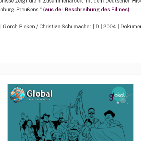
bnisse zeigt die in Zusammenarbeit mit dem Deutschen Hi
nburg-Preußens.“ (
aus der Beschreibung des Filmes)
| Gorch Pieken / Christian Schumacher | D | 2004 | Dokumen