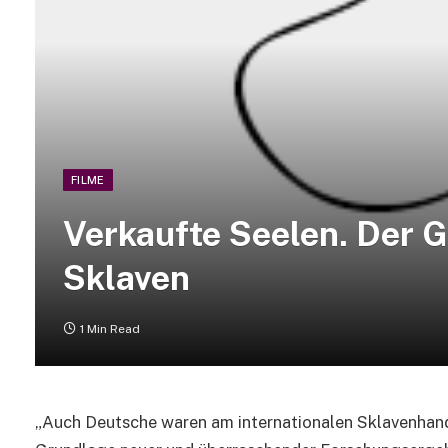
FILME
Verkaufte Seelen. Der G
Sklaven
1 Min Read
„Auch Deutsche waren am internationalen Sklavenhande