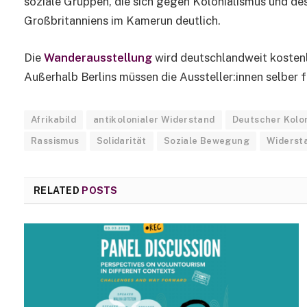
soziale Gruppen, die sich gegen Kolonialismus und de
Großbritanniens im Kamerun deutlich.
Die
Wanderausstellung
wird deutschlandweit kostenlo
Außerhalb Berlins müssen die Aussteller:innen selber
Afrikabild
antikolonialer Widerstand
Deutscher Kolo
Rassismus
Solidarität
Soziale Bewegung
Widerst
RELATED
POSTS