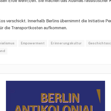
ssen Erbe wehr(t)en. Sie machen das Ausmaß rassistischer K
s verschickt. Innerhalb Berlins übernimmt die Initiative Pe
 für die Transportkosten aufkommen.
nialismus
Empowerment
Erinnerungskultur
Geschichtssc
and