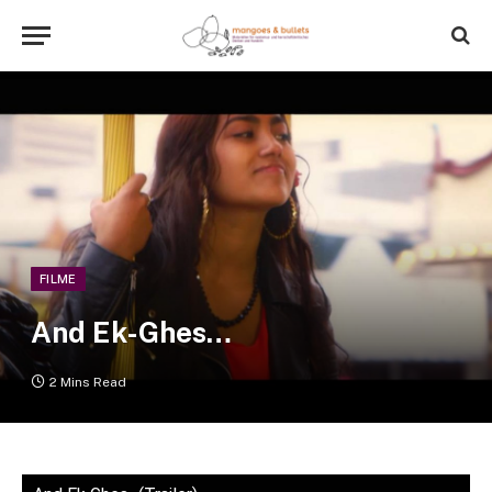
FILME
And Ek-Ghes…
2 Mins Read