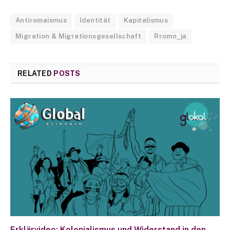
Antiromaismus
Identität
Kapitalismus
Migration & Migrationsgesellschaft
Rromn_ja
RELATED
POSTS
Erklärvideo: Kolonialismus und Widerstand in den