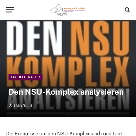
FACHLITERATUR
Den NSU-Komplex analysieren
1 Min Read
Die Ereignisse um den NSU-Komplex sind rund fünf