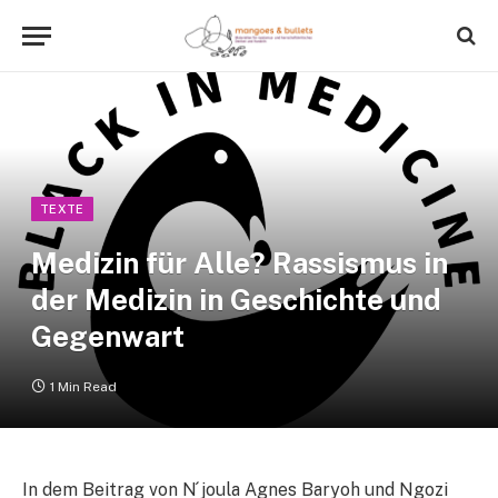
TEXTE
Medizin für Alle? Rassismus in
der Medizin in Geschichte und
Gegenwart
1 Min Read
In dem Beitrag von N ́joula Agnes Baryoh und Ngozi