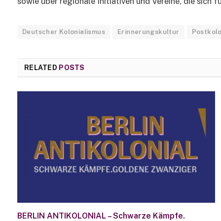
sowie über regionale Initiativen und Vereine, die sic
Deutscher Kolonialismus
Erinnerungskultur
Postkolo
RELATED
POSTS
BERLIN ANTIKOLONIAL – Schwarze Kämpfe.