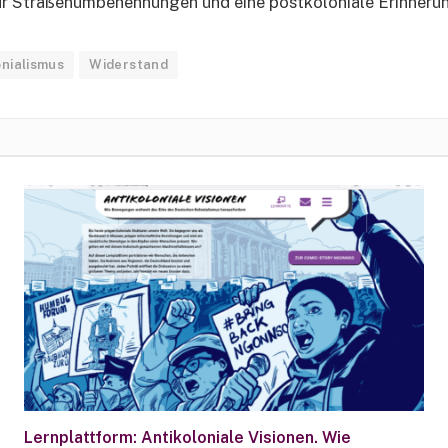
h für Straßenumbenennungen und eine postkoloniale Erinnerun
nialismus
Widerstand
Lernplattform: Antikoloniale Visionen. Wie