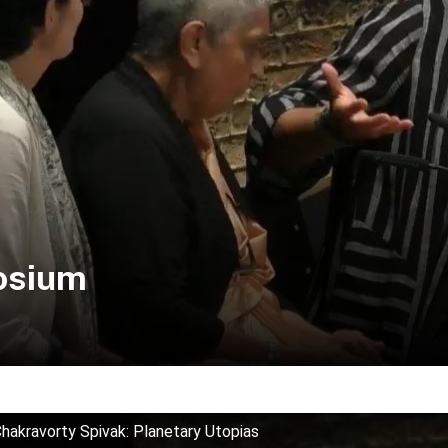
osium
akravorty Spivak: Planetary Utopias