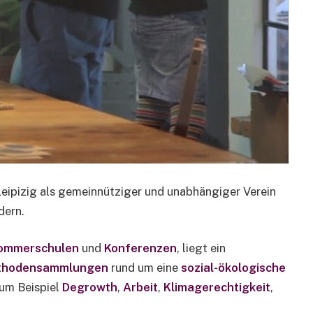
eipizig als gemeinnütziger und unabhängiger Verein
dern.
ommerschulen
und
Konferenzen
, liegt ein
ethodensammlungen
rund um eine
sozial-ökologische
zum Beispiel
Degrowth
,
Arbeit
,
Klimagerechtigkeit
,