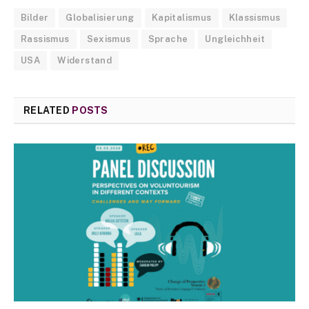
Bilder
Globalisierung
Kapitalismus
Klassismus
Rassismus
Sexismus
Sprache
Ungleichheit
USA
Widerstand
RELATED
POSTS