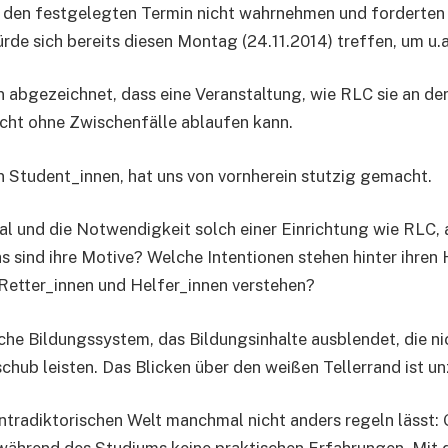
ir den festgelegten Termin nicht wahrnehmen und forderte
e sich bereits diesen Montag (24.11.2014) treffen, um u.a
 abgezeichnet, dass eine Veranstaltung, wie RLC sie an der
icht ohne Zwischenfälle ablaufen kann.
 Student_innen, hat uns von vornherein stutzig gemacht.
al und die Notwendigkeit solch einer Einrichtung wie RLC,
as sind ihre Motive? Welche Intentionen stehen hinter ihre
Retter_innen und Helfer_innen verstehen?
che Bildungssystem, das Bildungsinhalte ausblendet, die ni
hub leisten. Das Blicken über den weißen Tellerrand ist un
kontradiktorischen Welt manchmal nicht anders regeln läs