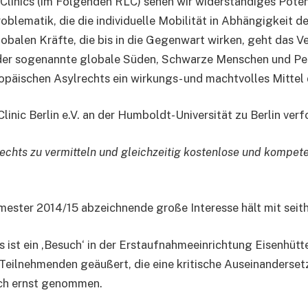
linics (im Folgenden RLC) sehen wir widerständiges Poten
blematik, die die individuelle Mobilität in Abhängigkeit d
obalen Kräfte, die bis in die Gegenwart wirken, geht das V
 der sogenannte globale Süden, Schwarze Menschen und Peo
opäischen Asylrechts ein wirkungs- und machtvolles Mittel 
nic Berlin e.V. an der Humboldt-Universität zu Berlin verfo
rechts zu vermitteln und gleichzeitig kostenlose und kompe
emester 2014/15 abzeichnende große Interesse hält mit seit
st ein ‚Besuch‘ in der Erstaufnahmeeinrichtung Eisenhütt
Teilnehmenden geäußert, die eine kritische Auseinandersetz
och ernst genommen.