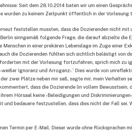
nisse: Seit dem 28.10.2014 baten wir um einen Gesprächs
 wurden zu keinem Zeitpunkt öffentlich in der Vorlesung t
neut feststellen mussten, dass die Dozierenden nicht mit u
Berlin sinngemäß folgende Frage, die darauf abzielte die 
erte Menschen in einer prekären Lebenslage im Zuge einer E
auch die Dozierenden fühlten sich sichtlich belästigt von d
derten mit der Vorlesung fortzufahren, sprich mich zu ign
r ›weißer Ignoranz und Arroganz‹.‘ Dies wurde von unreflekt
der zwei Plätze neben mir saß, sagte mir‚ mein Verhalten sei
mmentiert, dass die Dozierende (in vollem Bewusstsein, d
n ihrem Hörsaal keine ›Beleidigungen und Diskriminierunge
t und bedauere festzustellen, dass dies nicht der Fall sei. 
nen Termin per E-Mail. Dieser wurde ohne Rücksprachen mit