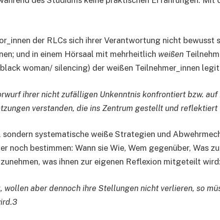
während des Studiums keine praktischen Erfahrungen. Mit 
or_innen der RLCs sich ihrer Verantwortung nicht bewusst s
en; und in einem Hörsaal mit mehrheitlich
weißen
Teilnehme
 black woman/ silencing) der weißen Teilnehmer_innen legi
wurf ihrer nicht zufälligen Unkenntnis konfrontiert bzw. auf
tzungen verstanden, die ins Zentrum gestellt und reflektiert
se, sondern systematische weiße Strategien und Abwehrmec
r noch bestimmen: Wann sie Wie, Wem gegenüber, Was zu sa
unehmen, was ihnen zur eigenen Reflexion mitgeteilt wird
ollen aber dennoch ihre Stellungen nicht verlieren, so müs
ird.3