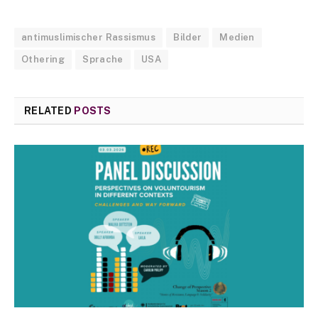
antimuslimischer Rassismus
Bilder
Medien
Othering
Sprache
USA
RELATED
POSTS