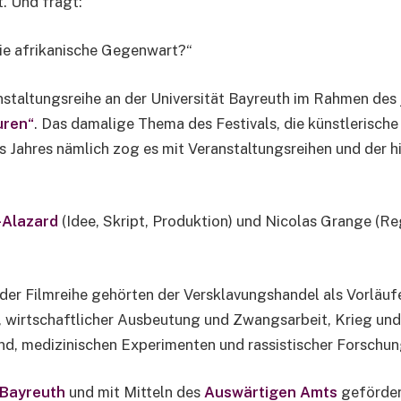
. Und fragt:
 die afrikanische Gegenwart?“
nstaltungsreihe an der Universität Bayreuth im Rahmen des j
uren“
. Das damalige Thema des Festivals, die künstlerische
es Jahres nämlich zog es mit Veranstaltungsreihen und der 
-Alazard
(Idee, Skript, Produktion) und Nicolas Grange (Reg
r Filmreihe gehörten der Versklavungshandel als Vorläufe
 wirtschaftlicher Ausbeutung und Zwangsarbeit, Krieg und
and, medizinischen Experimenten und rassistischer Forsch
 Bayreuth
und mit Mitteln des
Auswärtigen Amts
geförder