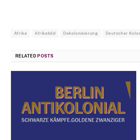
Afrika
Afrikabild
Dekolonisierung
Deutscher Kolon
RELATED
POSTS