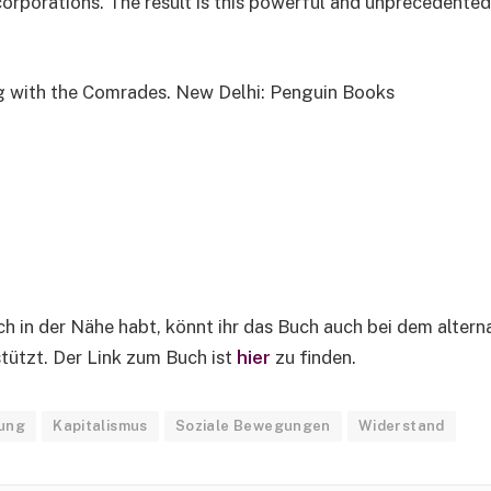
corporations. The result is this powerful and unprecedented
g with the Comrades. New Delhi: Penguin Books
ch in der Nähe habt, könnt ihr das Buch auch bei dem altern
tützt. Der Link zum Buch ist
hier
zu finden.
rung
Kapitalismus
Soziale Bewegungen
Widerstand