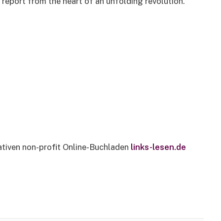
 report from the heart of an unfolding revolution.“
ativen non-profit Online-Buchladen
links-lesen.de