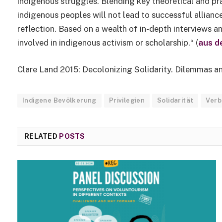
indigenous struggles. Blending key theoretical and pra
indigenous peoples will not lead to successful alliance
reflection. Based on a wealth of in-depth interviews an
involved in indigenous activism or scholarship.“ (
aus d
Clare Land 2015: Decolonizing Solidarity. Dilemmas a
Indigene Bevölkerung
Privilegien
Solidarität
Verb
RELATED
POSTS