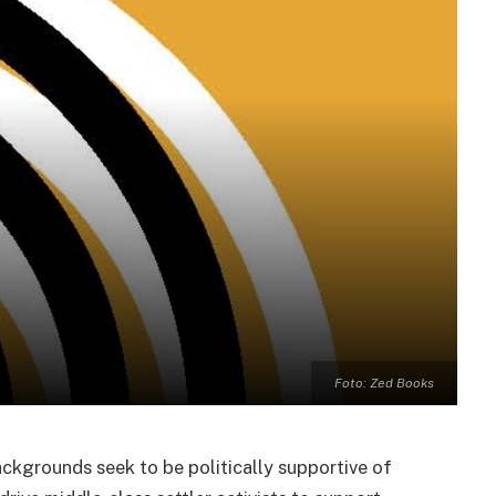
Foto: Zed Books
ackgrounds seek to be politically supportive of