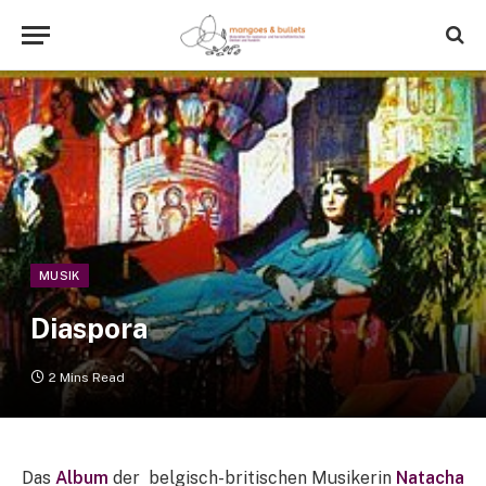
MUSIK
Diaspora
2 Mins Read
Das
Album
der belgisch-britischen Musikerin
Natacha