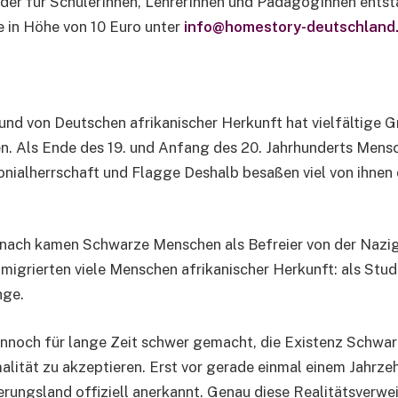
der für SchülerInnen, LehrerInnen und PädagogInnen ents
 in Höhe von 10 Euro unter
info@homestory-deutschland
d von Deutschen afrikanischer Herkunft hat vielfältige Grü
en. Als Ende des 19. und Anfang des 20. Jahrhunderts Men
onialherrschaft und Flagge Deshalb besaßen viel von ihnen
anach kamen Schwarze Menschen als Befreier von der Nazig
mmigrierten viele Menschen afrikanischer Herkunft: als Stud
nge.
ennoch für lange Zeit schwer gemacht, die Existenz Schwa
rmalität zu akzeptieren. Erst vor gerade einmal einem Jahrz
rungsland offiziell anerkannt. Genau diese Realitätsverwe