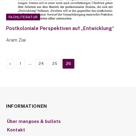
FACHLITERATUR
Postkoloniale Perspektiven auf „Entwicklung“
Aram Ziai
Previous
…
1
24
25
26
INFORMATIONEN
Über mangoes & bullets
Kontakt