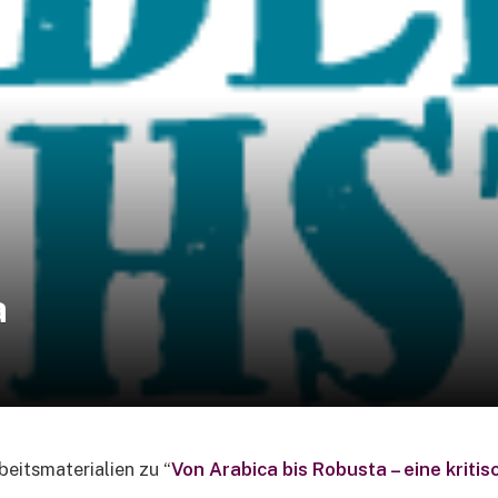
a
beitsmaterialien zu “
Von Arabica bis Robusta – eine kriti