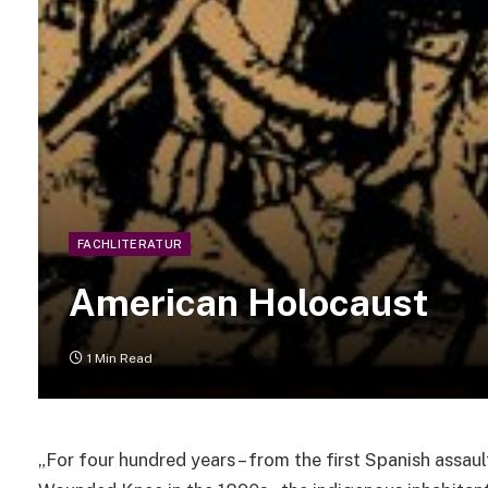
FACHLITERATUR
American Holocaust
1 Min Read
„For four hundred years – from the first Spanish assau