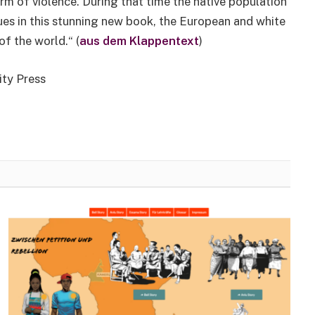
m of violence. During that time the native population
ues in this stunning new book, the European and white
f the world.“ (
aus dem Klappentext
)
ity Press