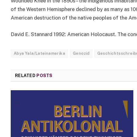
Wounded Knee in the 1890s – the indigenous inhabitant
of the Western Hemisphere declined by as many as 100 
American destruction of the native peoples of the Ame
David E. Stannard 1992: American Holocaust. The conq
Abya Yala/Lateinamerika
Genozid
Geschichtsschrei
RELATED
POSTS