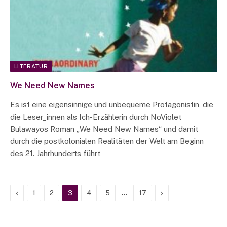
LITERATUR
We Need New Names
Es ist eine eigensinnige und unbequeme Protagonistin, die
die Leser_innen als Ich-Erzählerin durch NoViolet
Bulawayos Roman „We Need New Names“ und damit
durch die postkolonialen Realitäten der Welt am Beginn
des 21. Jahrhunderts führt
Previous
…
Next
1
2
3
4
5
17