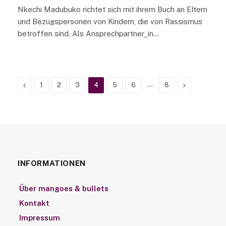
Nkechi Madubuko richtet sich mit ihrem Buch an Eltern
und Bezugspersonen von Kindern, die von Rassismus
betroffen sind. Als Ansprechpartner_in…
Previous
…
Next
1
2
3
4
5
6
8
INFORMATIONEN
Über mangoes & bullets
Kontakt
Impressum