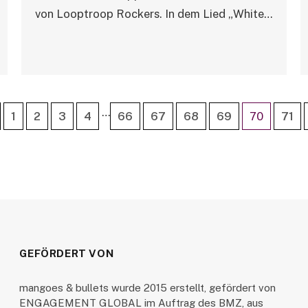
von Looptroop Rockers. In dem Lied „White…
…
1
2
3
4
66
67
68
69
70
71
GEFÖRDERT VON
mangoes & bullets wurde 2015 erstellt, gefördert von
ENGAGEMENT GLOBAL im Auftrag des BMZ, aus