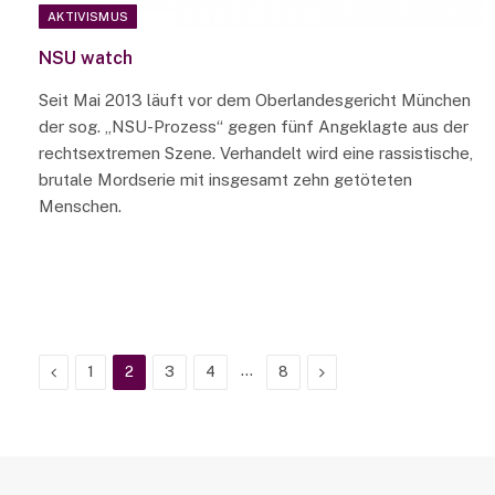
AKTIVISMUS
NSU watch
Seit Mai 2013 läuft vor dem Oberlandesgericht München
der sog. „NSU-Prozess“ gegen fünf Angeklagte aus der
rechtsextremen Szene. Verhandelt wird eine rassistische,
brutale Mordserie mit insgesamt zehn getöteten
Menschen.
Previous
…
Next
1
2
3
4
8